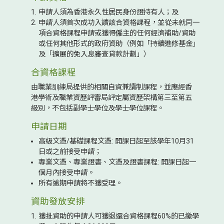
申請人須為香港永久性居民身份證持有人；及
申請人須首次成功入讀該合資格課程，並從未就同一
項合資格課程申請或獲得僱主的任何經濟補助/資助
或任何其他形式的政府資助（例如「持續進修基金」
及「擴展的免入息審查貸款計劃」）
合資格課程
由職業訓練局提供的相關自資兼讀制課程，並應經香
港學術及職業資歷評審局評定屬資歷架構第三至第五
級別，不包括副學士學位及學士學位課程。
申請日期
高級文憑/基礎課程文憑: 開課日起至該學年10月31
日或之前接受申請；
專業文憑、專業證書、文憑及證書課程: 開課日起一
個月內接受申請。
所有逾期申請將不獲受理。
資助發放安排
獲批資助的申請人可獲退還合資格課程60%的已繳學