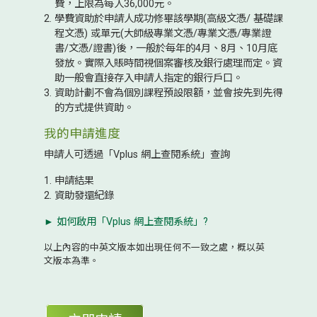
費，上限為每人36,000元。
學費資助於申請人成功修畢該學期(高級文憑/ 基礎課
程文憑) 或單元(大師級專業文憑/專業文憑/專業證
書/文憑/證書)後，一般於每年的4月、8月、10月底
發放。實際入賬時間視個案審核及銀行處理而定。資
助一般會直接存入申請人指定的銀行戶口。
資助計劃不會為個別課程預設限額，並會按先到先得
的方式提供資助。
我的申請進度
申請人可透過「Vplus 網上查閱系統」查詢
申請結果
資助發還紀錄
► 如何啟用「Vplus 網上查閱系統」?
以上內容的中英文版本如出現任何不一致之處，概以英
文版本為準。